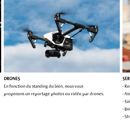
DRONES
SER
En fonction du standing du bien, nous vous
- R
proposons un reportage photos ou vidéo par drones.
- As
- Su
- Bu
- S