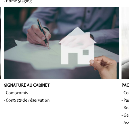
- Home Staging
SIGNATURE AU CABINET
PAC
- Compromis
- C
- Contrats de réservation
- P
- R
- Ge
- A