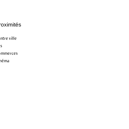
roximités
ntre ville
s
ommerces
néma