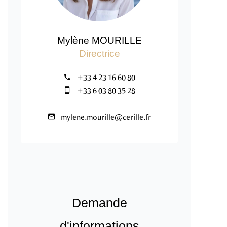
Mylène MOURILLE
Directrice
+33 4 23 16 60 80
+33 6 03 80 35 28
mylene.mourille@cerille.fr
Demande
d'informations