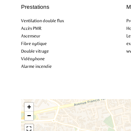
Prestations
M
Ventilation double flux
Pr
Accès PMR
Ho
Ascenseur
Le
Fibre optique
ex
Double vitrage
ww
Vidéophone
Alarme incendie
+
−