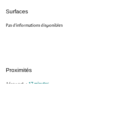
Surfaces
Pas d'informations disponibles
Proximités
Aéroport
17 minutes
École primaire
7 minutes
Gare
7 minutes
Supermarché
5 minutes