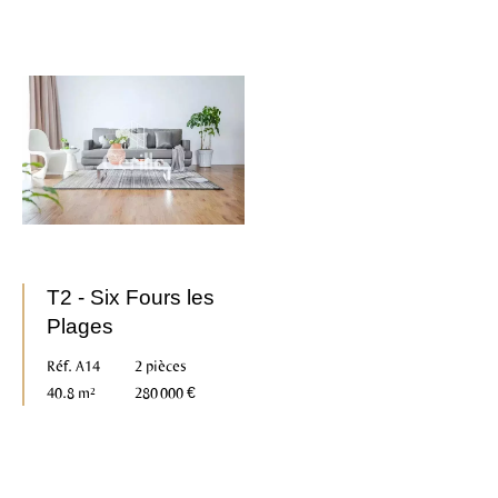
T2 - Six Fours les
Plages
Réf. A14
2 pièces
40.8 m²
280 000 €