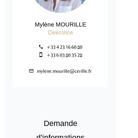
Mylène MOURILLE
Directrice
+33 4 23 16 60 80
+33 6 03 80 35 28
mylene.mourille@cerille.fr
Demande
d'informations