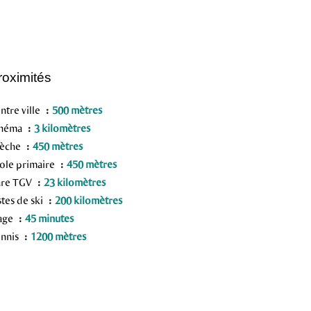
roximités
ntre ville
500 mètres
inéma
3 kilomètres
rèche
450 mètres
ole primaire
450 mètres
are TGV
23 kilomètres
stes de ski
200 kilomètres
age
45 minutes
nnis
1200 mètres