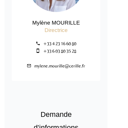
Mylène MOURILLE
Directrice
+33 4 23 16 60 80
+33 6 03 80 35 28
mylene.mourille@cerille.fr
Demande
d'informations