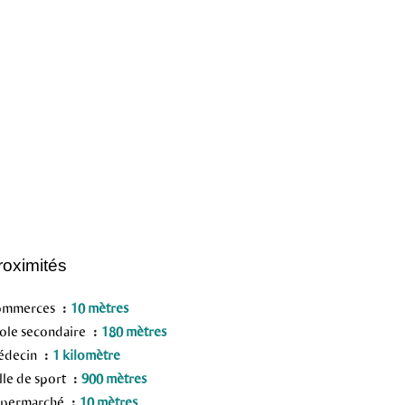
roximités
ommerces
10 mètres
ole secondaire
180 mètres
édecin
1 kilomètre
lle de sport
900 mètres
upermarché
10 mètres