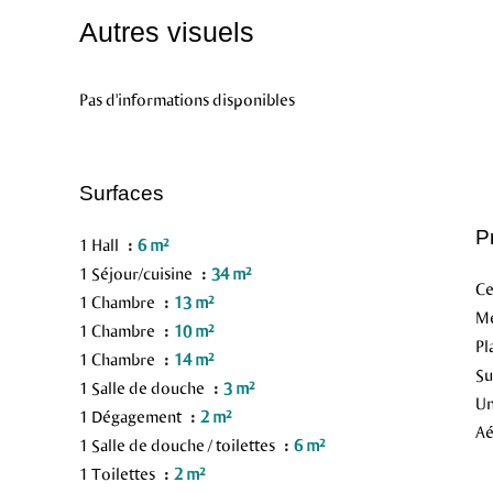
Autres visuels
Pas d'informations disponibles
Surfaces
P
1 Hall
6 m²
1 Séjour/cuisine
34 m²
Ce
1 Chambre
13 m²
M
1 Chambre
10 m²
Pl
1 Chambre
14 m²
S
1 Salle de douche
3 m²
Un
1 Dégagement
2 m²
Aé
1 Salle de douche / toilettes
6 m²
1 Toilettes
2 m²