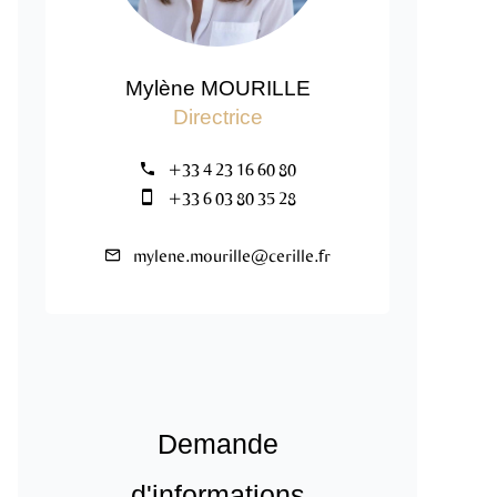
Mylène MOURILLE
Directrice
+33 4 23 16 60 80
+33 6 03 80 35 28
mylene.mourille@cerille.fr
Demande
d'informations