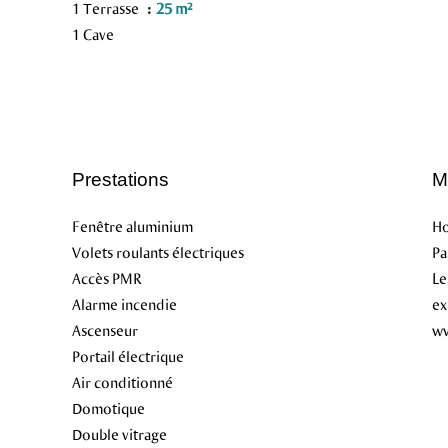
1 Terrasse
25 m²
1 Cave
Prestations
M
Fenêtre aluminium
Ho
Volets roulants électriques
Pa
Accès PMR
Le
Alarme incendie
ex
Ascenseur
ww
Portail électrique
Air conditionné
Domotique
Double vitrage