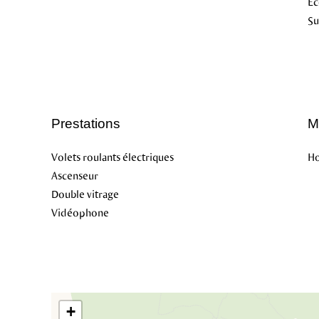
Éc
S
Prestations
M
Volets roulants électriques
Ho
Ascenseur
Double vitrage
Vidéophone
+