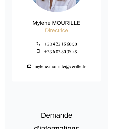
Mylène MOURILLE
Directrice
+33 4 23 16 60 80
+33 6 03 80 35 28
mylene.mourille@cerille.fr
Demande
d'informations