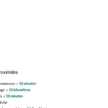
roximités
ommerces
10 minutes
age
10 kilomètres
us
10 minutes
èche