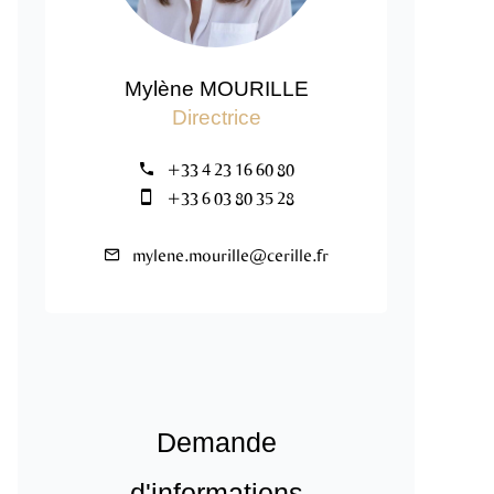
Mylène MOURILLE
Directrice
+33 4 23 16 60 80
+33 6 03 80 35 28
mylene.mourille@cerille.fr
Demande
d'informations