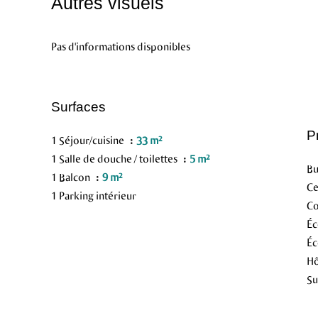
Autres visuels
Pas d'informations disponibles
Surfaces
P
1 Séjour/cuisine
33 m²
1 Salle de douche / toilettes
5 m²
B
1 Balcon
9 m²
Ce
1 Parking intérieur
C
Éc
Éc
Hô
S