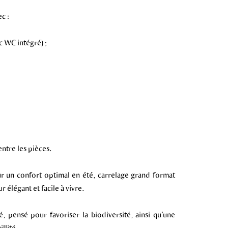
c :
c WC intégré) ;
ntre les pièces.
our un confort optimal en été, carrelage grand format
élégant et facile à vivre.
 pensé pour favoriser la biodiversité, ainsi qu’une
llité.