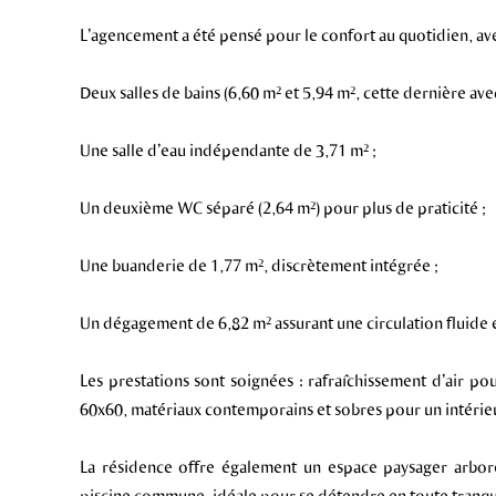
L’agencement a été pensé pour le confort au quotidien, ave
Deux salles de bains (6,60 m² et 5,94 m², cette dernière ave
Une salle d’eau indépendante de 3,71 m² ;
Un deuxième WC séparé (2,64 m²) pour plus de praticité ;
Une buanderie de 1,77 m², discrètement intégrée ;
Un dégagement de 6,82 m² assurant une circulation fluide e
Les prestations sont soignées : rafraîchissement d’air p
60x60, matériaux contemporains et sobres pour un intérieur 
La résidence offre également un espace paysager arboré,
piscine commune, idéale pour se détendre en toute tranqui