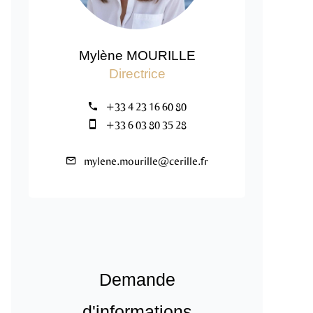
Mylène MOURILLE
Directrice
+33 4 23 16 60 80
+33 6 03 80 35 28
mylene.mourille@cerille.fr
Demande
d'informations