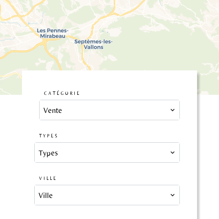
4
CATÉGORIE
Vente
TYPES
Types
VILLE
Ville